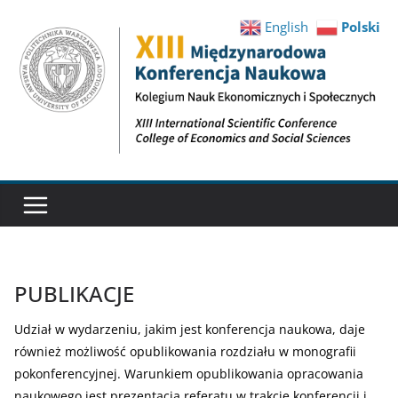
Przejdź
English
Polski
do
treści
XIII
Międzynarodowa
Konferencja
Naukowa
PUBLIKACJE
Udział w wydarzeniu, jakim jest konferencja naukowa, daje
również możliwość opublikowania rozdziału w monografii
pokonferencyjnej. Warunkiem opublikowania opracowania
naukowego jest prezentacja referatu w trakcie konferencji i