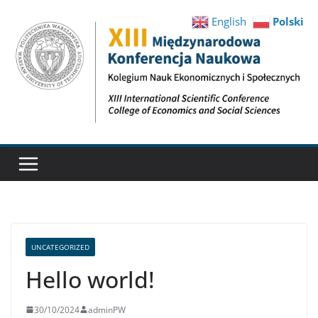
Przejdź
English
Polski
do
treści
XIII
Międzynarodowa
Konferencja
Naukowa
UNCATEGORIZED
Hello world!
30/10/2024
adminPW